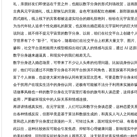
礼，亲朋好友们即便远在千里之外，也能以数字分身的形式到场祝贺，这画
古典风元宇宙婚礼，线上那恢弘的宫殿、金色穹顶搭配红色幔帐，新郎新娘
西式婚礼，线上线下的宾客都被这虚实结合的婚礼惊艳到，纷纷在元宇宙里
为当代年轻人追求个性化婚礼的新宠，也反映出婚恋观在元宇宙时代的巨大
说到这，就不得不提元宇宙里的数字分身。以前，咱们在社交平台上创建个
字世界有了个 “影子”。可如今，随着咱们在社交平台上积累大量文字、图
掺和，社交平台居然能用大模型模拟出咱们真人的情感与反应，通过 AI 还
数字分身越来越逼真，和现实中的我们相差无几。
数字分身进入婚恋场景，可带来了不少让人头疼的伦理问题。比如说身份认
好，他们可以通过不同数字分身在不同平台扮演不同角色，甚至探索不同身
富了个人体验，也促使大家对身份认同有更深层次思考。可要是数字分身未
会干扰用户在现实生活中的身份认同，还极有可能被不法分子利用来实施诈
话做事风格也一样的数字分身在元宇宙里打着你的旗号和人谈恋爱，这得多
盗用，严重破坏现实中的人际关系和情感连接。
再讲讲情感真实性。在元宇宙里，人们可以和数字分身谈恋爱，这种恋爱关
出各种情感反应，但那毕竟是基于算法和数据生成的，和真实人与人之间相
里和恋人的数字分身度过浪漫的一天，可转过头来，面对现实中忙碌、有着
此以往，这种比较效应可能会引发焦虑、抑郁等心理健康问题，影响现实中
的美好感情，回到现实却对身边的人视而不见，这无疑是对真实情感的一种