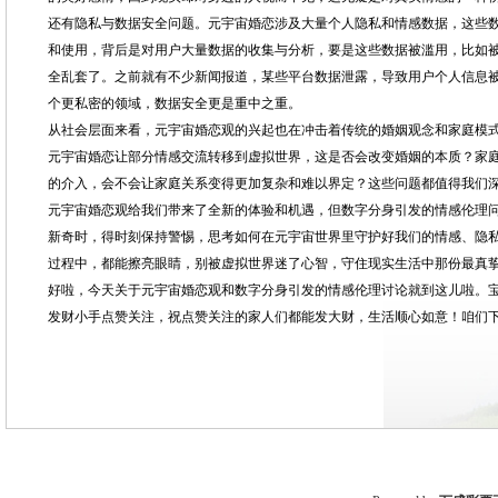
还有隐私与数据安全问题。元宇宙婚恋涉及大量个人隐私和情感数据，这些
和使用，背后是对用户大量数据的收集与分析，要是这些数据被滥用，比如
全乱套了。之前就有不少新闻报道，某些平台数据泄露，导致用户个人信息
个更私密的领域，数据安全更是重中之重。
从社会层面来看，元宇宙婚恋观的兴起也在冲击着传统的婚姻观念和家庭模
元宇宙婚恋让部分情感交流转移到虚拟世界，这是否会改变婚姻的本质？家
的介入，会不会让家庭关系变得更加复杂和难以界定？这些问题都值得我们
元宇宙婚恋观给我们带来了全新的体验和机遇，但数字分身引发的情感伦理
新奇时，得时刻保持警惕，思考如何在元宇宙世界里守护好我们的情感、隐
过程中，都能擦亮眼睛，别被虚拟世界迷了心智，守住现实生活中那份最真
好啦，今天关于元宇宙婚恋观和数字分身引发的情感伦理讨论就到这儿啦。
发财小手点赞关注，祝点赞关注的家人们都能发大财，生活顺心如意！咱们